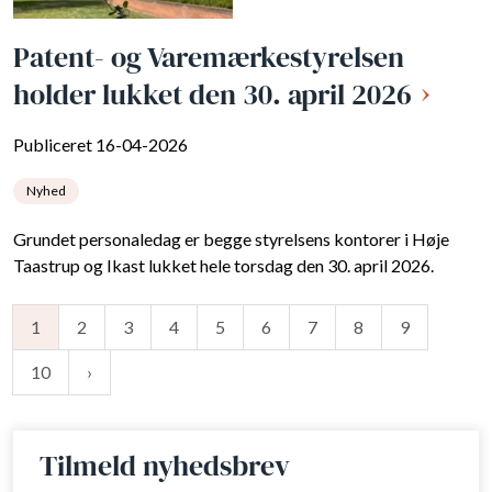
Patent- og Varemærkestyrelsen
holder lukket den 30. april 2026
Publiceret 16-04-2026
Nyhed
Grundet personaledag er begge styrelsens kontorer i Høje
Taastrup og Ikast lukket hele torsdag den 30. april 2026.
1
2
3
4
5
6
7
8
9
10
Tilmeld nyhedsbrev