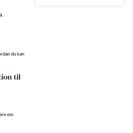
P-
vordan du kan
ion til
mere om