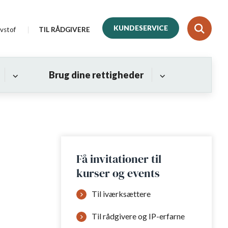
KUNDESERVICE
vstof
TIL RÅDGIVERE
Brug dine rettigheder
Få invitationer til
kurser og events
Til iværksættere
Til rådgivere og IP-erfarne