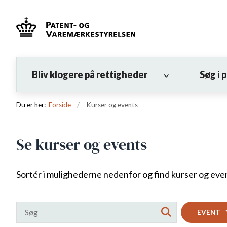
Bliv klogere på rettigheder
Søg i 
Du er her:
Forside
Kurser og events
Se kurser og events
Sortér i mulighederne nedenfor og find kurser og event
EVENT