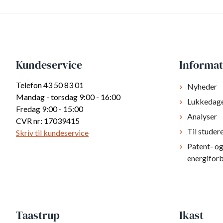
Kundeservice
Informat
Telefon 43 50 83 01
Nyheder
Mandag - torsdag 9:00 - 16:00
Lukkedag
Fredag 9:00 - 15:00
Analyser
CVR nr: 17039415
Til studer
Skriv til kundeservice
Patent- o
energifor
Taastrup
Ikast