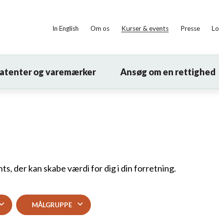
In English
Om os
Kurser & events
Presse
Lo
patenter og varemærker
Ansøg om en rettighed
s, der kan skabe værdi for dig i din forretning.
MÅLGRUPPE