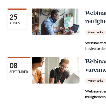
Webinar
25
rettigh
AUGUST
Varemærke
Webinaret er 
beskytte den
Webinar
08
varemæ
SEPTEMBER
Varemærke
Webinaret er 
mulighederne